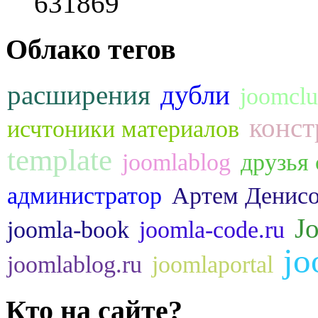
631869
Облако тегов
расширения
дубли
joomcl
конст
исчтоники материалов
template
joomlablog
друзья 
администратор
Артем Денис
J
joomla-book
joomla-code.ru
jo
joomlablog.ru
joomlaportal
Кто на сайте?