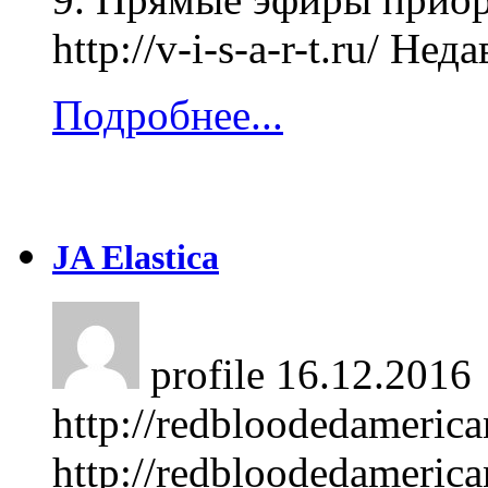
http://v-i-s-a-r-t.ru/ Не
Подробнее...
JA Elastica
profile
16.12.2016
http://redbloodedameric
http://redbloodedameric