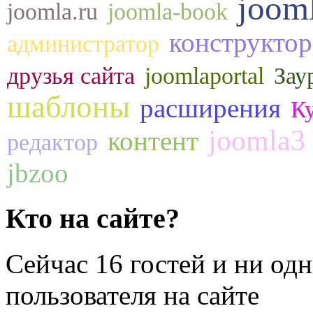
joom
joomla.ru
joomla-book
конструктор
администратор
друзья сайта
joomlaportal
Зау
шаблоны
расширения
К
joomla3
контент
редактор
jbzoo
Кто на сайте?
Сейчас 16 гостей и ни од
пользователя на сайте