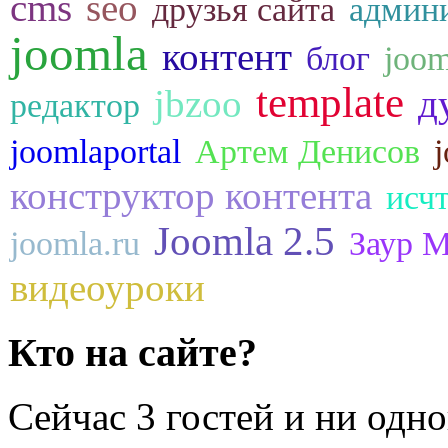
cms
seo
друзья сайта
админ
joomla
контент
блог
joom
template
jbzoo
д
редактор
joomlaportal
Артем Денисов
конструктор контента
исч
Joomla 2.5
joomla.ru
Заур 
видеоуроки
Кто на сайте?
Сейчас 3 гостей и ни одн