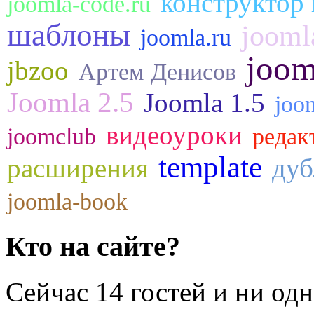
конструктор 
joomla-code.ru
шаблоны
jooml
joomla.ru
joom
jbzoo
Артем Денисов
Joomla 2.5
Joomla 1.5
joo
видеоуроки
joomclub
редак
template
расширения
дуб
joomla-book
Кто на сайте?
Сейчас 14 гостей и ни од