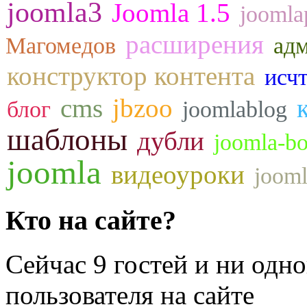
joomla3
Joomla 1.5
joomla
расширения
Магомедов
ад
конструктор контента
исч
cms
jbzoo
блог
joomlablog
шаблоны
дубли
joomla-b
joomla
видеоуроки
jooml
Кто на сайте?
Сейчас 9 гостей и ни одн
пользователя на сайте