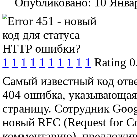
Опубликовано: 10 Янва
1
1
1
1
1
1
1
1
1
1
Rating 0
Самый известный код отве
404 ошибка, указывающа
страницу. Сотрудник Goog
новый RFC (Request for C
комментарию), предложив 