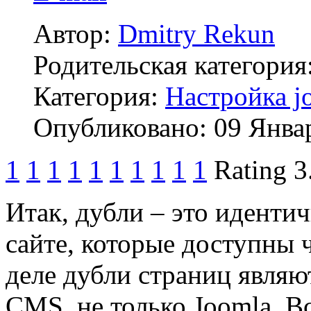
Автор:
Dmitry Rekun
Родительская категория
Категория:
Настройка j
Опубликовано: 09 Янва
1
1
1
1
1
1
1
1
1
1
Rating 3
Итак, дубли – это иденти
сайте, которые доступны 
деле дубли страниц явля
CMS, не только Joomla. В