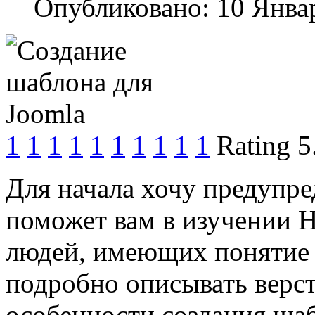
Опубликовано: 10 Янва
1
1
1
1
1
1
1
1
1
1
Rating 5
Для начала хочу предупред
поможет вам в изучении 
людей, имеющих понятие о
подробно описывать верст
особенности создания шаб