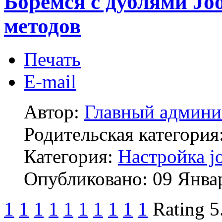
Боремся с дублями Jo
методов
Печать
E-mail
Автор:
Главный админи
Родительская категория
Категория:
Настройка j
Опубликовано: 09 Янва
1
1
1
1
1
1
1
1
1
1
Rating 5