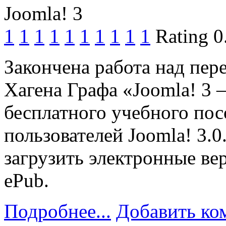
1
1
1
1
1
1
1
1
1
1
Rating 0
Закончена работа над пер
Хагена Графа «Joomla! 3 
бесплатного учебного по
пользователей Joomla! 3.0
загрузить электронные ве
ePub.
Подробнее...
Добавить ко