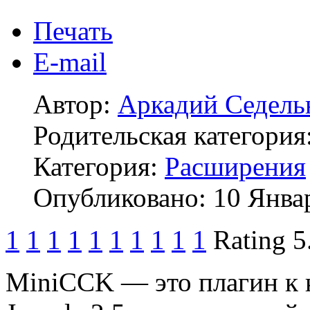
Печать
E-mail
Автор:
Аркадий Седель
Родительская категория
Категория:
Расширения
Опубликовано: 10 Янва
1
1
1
1
1
1
1
1
1
1
Rating 5
MiniCCK — это плагин к 