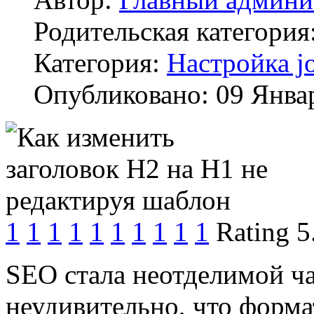
Родительская категория
Категория:
Настройка j
Опубликовано: 09 Янва
1
1
1
1
1
1
1
1
1
1
Rating 5
SEO стала неотделимой ча
неудивительно, что форма