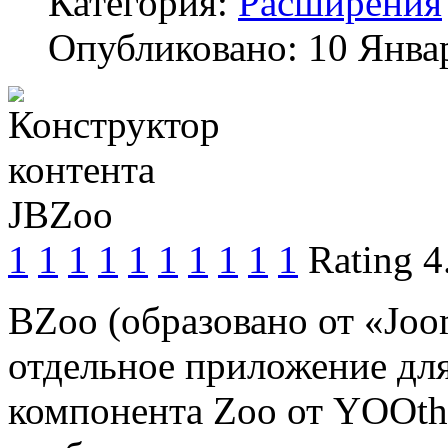
Категория:
Расширения
Опубликовано: 10 Янва
1
1
1
1
1
1
1
1
1
1
Rating 4
BZoo (образовано от «Jo
отдельное приложение для
компонента Zoo от YOOthe